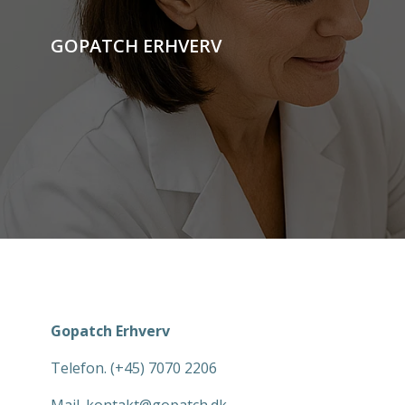
Videre
til
GOPATCH ERHVERV
indhold
Gopatch Erhverv
Telefon. (+45) 7070 2206